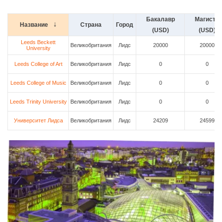
Бакалавр
Магистр
Название
Страна
Город
(USD)
(USD)
Leeds Beckett
Великобритания
Лидс
20000
20000
University
Leeds College of Art
Великобритания
Лидс
0
0
Leeds College of Music
Великобритания
Лидс
0
0
Leeds Trinity University
Великобритания
Лидс
0
0
Университет Лидса
Великобритания
Лидс
24209
24599