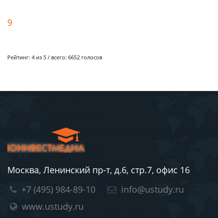
9
Рейтинг:
4
из 5 / всего:
6652
голосов
Москва, Ленинский пр-т, д.6, стр.7, офис 16
+7 (495) 984-89-10
info@ustudy.ru
www.ustudy.ru