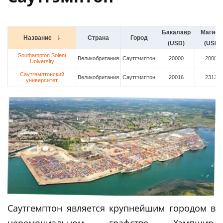
Бакалавр
Магист
Название
Страна
Город
(USD)
(USD)
Southampton Solent
Великобритания
Саутгэмптон
20000
20000
University
Саутгемптонский
Великобритания
Саутгэмптон
20016
23128
университет
Саутгемптон является крупнейшим городом в
церемониальном графстве Хэмпшир,