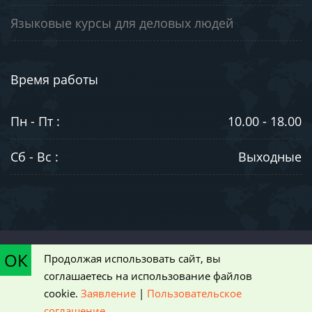
Языковые курсы для деловых людей
Время работы
Пн - Пт :
10.00 - 18.00
Сб - Вс :
Выходные
©2003-2026. ООО "ЮниВестМедиа". Информация на сайте носит
ОК
Продолжая использовать сайт, вы
ознакомительный характер и не является публичной офертой,
соглашаетесь на использование файлов
определяемой положениями статьи 437 Гражданского кодекса РФ
cookie.
Заявление
|
Пользовательское
|
Пользовательское соглашение
соглашение