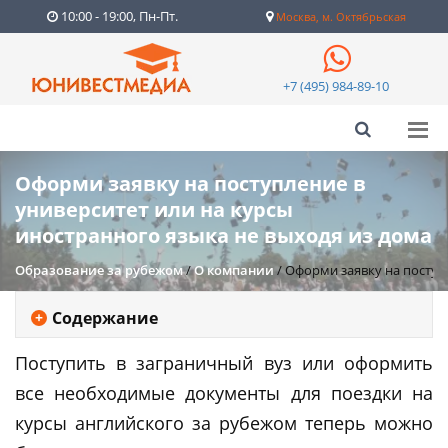
10:00 - 19:00, Пн-Пт.
Москва, м. Октябрьская
+7 (495) 984-89-10
Оформи заявку на поступление в
университет или на курсы
иностранного языка не выходя из дома
Образование за рубежом
/
О компании
/
Оформи заявку на поступ
Содержание
Поступить в заграничный вуз или оформить
все необходимые документы для поездки на
курсы английского за рубежом теперь можно