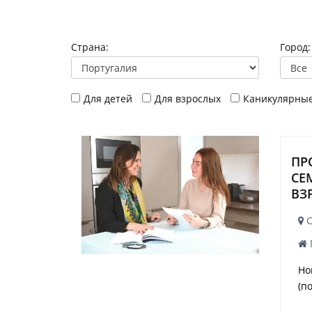
Страна:
Город:
Для детей
Для взрослых
Каникулярны
ПР
СЕ
ВЗ
С
Ho
(п