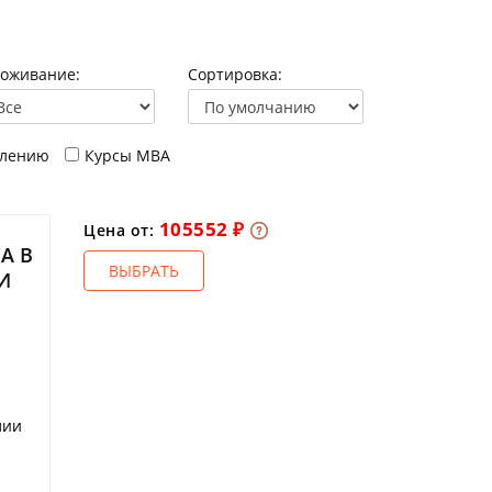
оживание:
Сортировка:
плению
Курсы МВА
105552 ₽
Цена от:
А В
ВЫБРАТЬ
И
лии