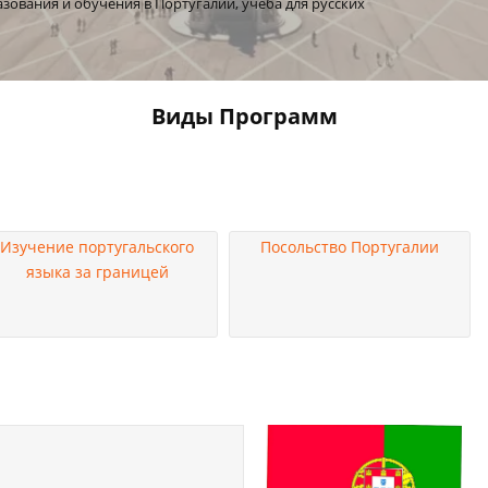
зования и обучения в Португалии, учеба для русских
Виды
Программ
Изучение португальского
Посольство Португалии
языка за границей