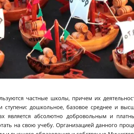
ьзуются частные школы, причем их деятельност
ри ступени: дошкольное, базовое среднее и выс
зах является абсолютно добровольным и плат
тать на свою учебу. Организацией данного процес
ии и высшего образования и собственно Министер