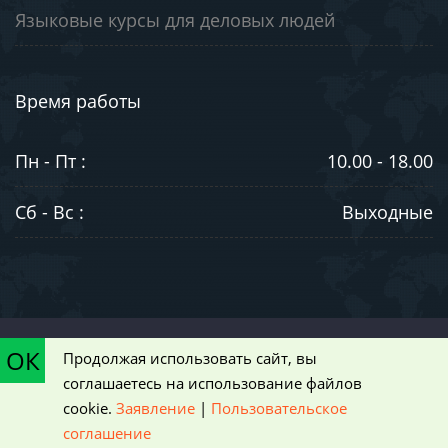
Языковые курсы для деловых людей
Время работы
Пн - Пт :
10.00 - 18.00
Сб - Вс :
Выходные
©2003-2026. ООО "ЮниВестМедиа". Информация на сайте носит
ОК
Продолжая использовать сайт, вы
ознакомительный характер и не является публичной офертой,
соглашаетесь на использование файлов
определяемой положениями статьи 437 Гражданского кодекса РФ
cookie.
Заявление
|
Пользовательское
|
Пользовательское соглашение
соглашение