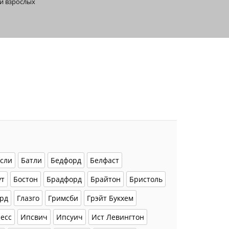
и взрослых
сли
Батли
Бедфорд
Белфаст
ут
Бостон
Брадфорд
Брайтон
Бристоль
рд
Глазго
Гримсби
Грэйт Букхем
есс
Ипсвич
Ипсуич
Ист Левингтон