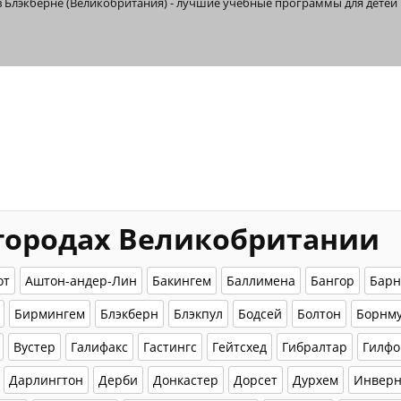
 Блэкберне (Великобритания) - лучшие учебные программы для детей 
 городах Великобритании
от
Аштон-андер-Лин
Бакингем
Баллимена
Бангор
Барн
Бирмингем
Блэкберн
Блэкпул
Бодсей
Болтон
Борнм
Вустер
Галифакс
Гастингс
Гейтсхед
Гибралтар
Гилфо
Дарлингтон
Дерби
Донкастер
Дорсет
Дурхем
Инверн