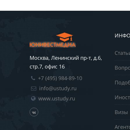
ИНФО
Стать
Москва, Ленинский пр-т, д.6,
стр.7, офис 16
Вопро
+7 (495) 984-89-10
Подоб
info@ustudy.ru
Иност
www.ustudy.ru
Визы
Агент