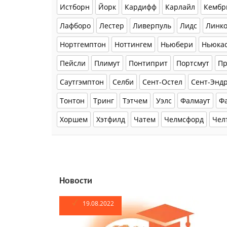
Истборн
Йорк
Кардифф
Карлайл
Кембр
Лафборо
Лестер
Ливерпуль
Лидс
Линк
Нортгемптон
Ноттингем
Ньюбери
Ньюкас
Пейсли
Плимут
Понтиприт
Портсмут
Пр
Саутгэмптон
Селби
Сент-Остел
Сент-Энд
Тонтон
Тринг
Тэтчем
Уэлс
Фалмаут
Ф
Хоршем
Хэтфилд
Чатем
Челмсфорд
Чел
Новости
19.08.2022