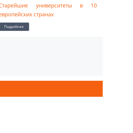
Старейшие университеты в 10
Униве
европейских странах
обучен
беспла
Подробнее
Подроб