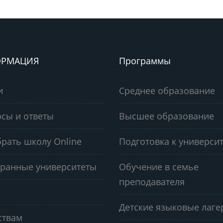
РМАЦИЯ
Программы
и
Среднее образование
сы и ответы
Высшее образование
рать школу Online
Подготовка к университ
ранные университеты
Обучение в семье
преподавателя
Детские языковые лаге
ствам