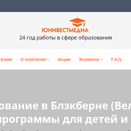
24 год работы в сфере образования
грамм
О компании
Акции
Экзамены
F.A.Q.
ование в Блэкберне (Ве
программы для детей и