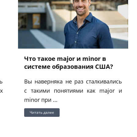
Что такое major и minor в
системе образования США?
ь
Вы наверняка не раз сталкивались
х
с такими понятиями как major и
minor при ...
Читать далее