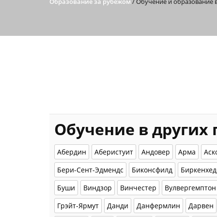
Образование за рубежом
/
Обучение и образование в
Обучение в других
Абердин
Аберистуит
Андовер
Арма
Аск
Бери-Сент-Эдмендс
Биконсфилд
Биркенхед
Буши
Виндзор
Винчестер
Вулвергемптон
Грэйт-Ярмут
Данди
Данфермлин
Дарвен