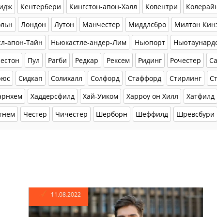
идж
Кентербери
Кингстон-апон-Халл
Ковентри
Колерай
ольн
Лондон
Лутон
Манчестер
Миддлсбро
Милтон Кин
л-апон-Тайн
Ньюкастле-андер-Лим
Ньюпорт
Ньютаунард
естон
Пул
Рагби
Редкар
Рексем
Ридинг
Рочестер
С
рюс
Сидкап
Солихалл
Солфорд
Стаффорд
Стирлинг
С
арнхем
Хаддерсфилд
Хай-Уиком
Харроу он Хилл
Хатфилд
тнем
Честер
Чичестер
Шерборн
Шеффилд
Шревсбури
11.08.2022