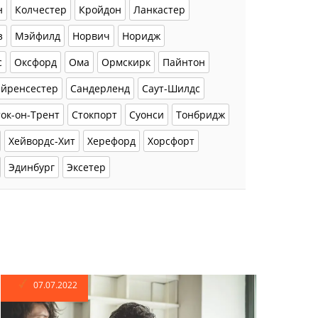
н
Колчестер
Кройдон
Ланкастер
з
Мэйфилд
Норвич
Норидж
с
Оксфорд
Ома
Ормскирк
Пайнтон
айренсестер
Сандерленд
Саут-Шилдс
ток-он-Трент
Стокпорт
Суонси
Тонбридж
Хейвордс-Хит
Херефорд
Хорсфорт
Эдинбург
Эксетер
07.07.2022