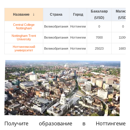
Бакалавр
Магистр
Название
Страна
Город
(USD)
(USD)
Central College
Великобритания
Ноттингем
0
0
Nottingham
Nottingham Trent
Великобритания
Ноттингем
7000
11000
University
Ноттингемский
Великобритания
Ноттингем
25023
16831
университет
Получите образование в Ноттингеме