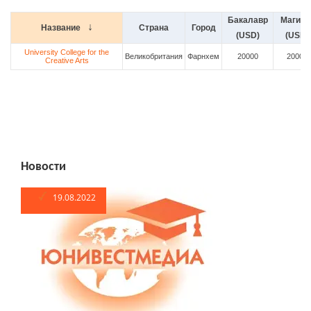
Бакалавр
Магист
Название
Страна
Город
(USD)
(USD)
University College for the
Великобритания
Фарнхем
20000
20000
Creative Arts
Новости
19.08.2022