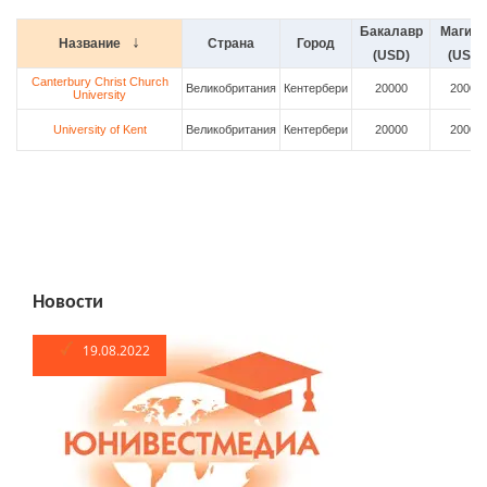
Бакалавр
Магист
Название
Страна
Город
(USD)
(USD)
Canterbury Christ Church
Великобритания
Кентербери
20000
20000
University
University of Kent
Великобритания
Кентербери
20000
20000
Новости
19.08.2022