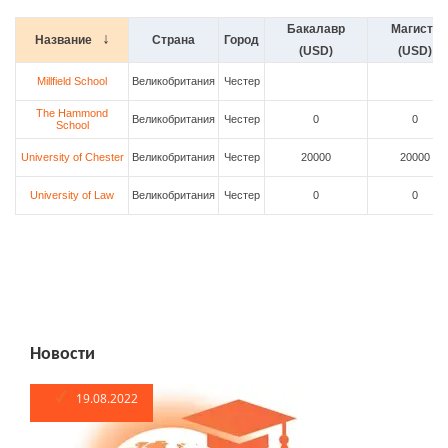
Бакалавр
Магистр
Название
Страна
Город
(USD)
(USD)
Millfield School
Великобритания
Честер
The Hammond
Великобритания
Честер
0
0
School
University of Chester
Великобритания
Честер
20000
20000
University of Law
Великобритания
Честер
0
0
Новости
19.08.2022