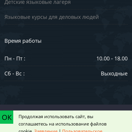
Детские языковые лагеря
Языковые курсы для деловых людей
Время работы
Пн - Пт :
10.00 - 18.00
Сб - Вс :
Выходные
©2003-2026. ООО "ЮниВестМедиа". Информация на сайте носит
ОК
Продолжая использовать сайт, вы
ознакомительный характер и не является публичной офертой,
соглашаетесь на использование файлов
определяемой положениями статьи 437 Гражданского кодекса РФ
cookie.
Заявление
|
Пользовательское