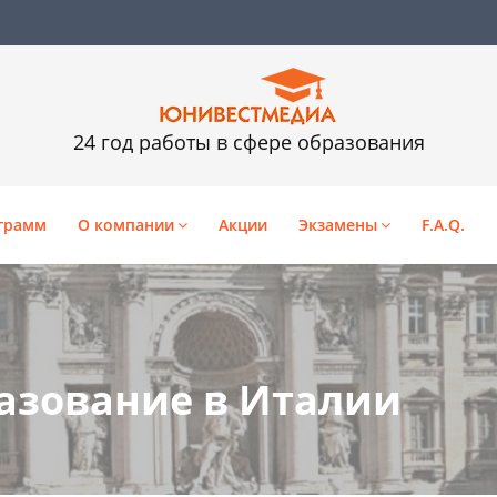
24 год работы в сфере образования
грамм
О компании
Акции
Экзамены
F.A.Q.
азование в Италии