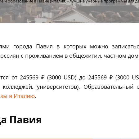
е и образование в Павие (Италия) - лучшие учебные программы для д
ями города Павия в которых можно записать
россиян с проживанием в общежитии, частном доме
тся от 245569 ₽ (3000 USD) до 245569 ₽ (3000 U
 колледжей, университетов). Образовательны
изы в Италию
.
да Павия