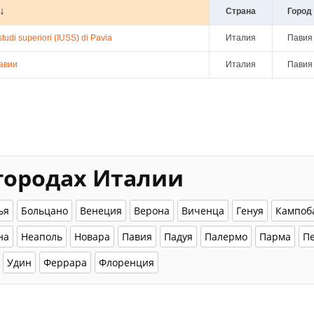
Страна
Город
studi superiori (IUSS) di Pavia
Италия
Павия
авии
Италия
Павия
 городах Италии
ья
Больцано
Венеция
Верона
Виченца
Генуя
Кампоб
на
Неаполь
Новара
Павия
Падуя
Палермо
Парма
П
Удин
Феррара
Флоренция