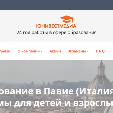
24 год работы в сфере образования
грамм
О компании
Акции
Экзамены
F.A.Q.
ование в Павие (Италия
ы для детей и взросл