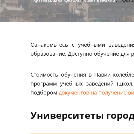
Образование за рубежом
/
Учеба в Италии
/
Обучени
Ознакомьтесь с учебными заведени
образование. Доступно обучение для 
Стоимость обучения в Павии колебле
программ учебных заведений (школ,
подбором
документов на получение в
Университеты горо