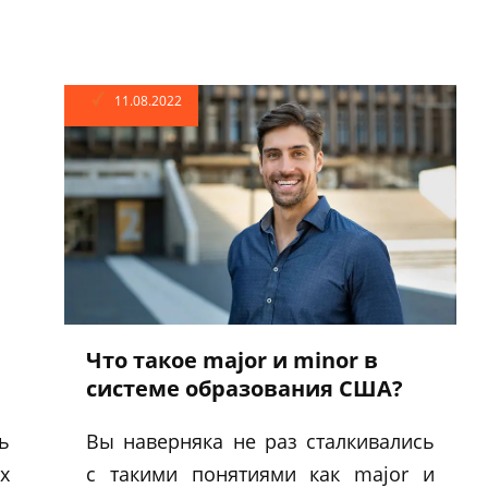
11.08.2022
Что такое major и minor в
системе образования США?
ь
Вы наверняка не раз сталкивались
х
с такими понятиями как major и