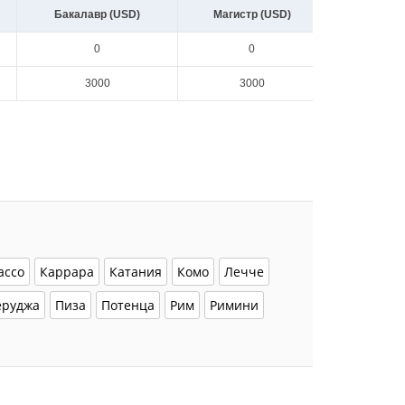
Бакалавр (USD)
Магистр (USD)
0
0
3000
3000
ассо
Каррара
Катания
Комо
Лечче
еруджа
Пиза
Потенца
Рим
Римини