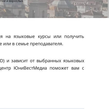
етей и взрослых
ся на языковые курсы или получить
 или в семье преподавателя.
SD) и зависит от выбранных языковых
й центр ЮниВестМедиа поможет вам c