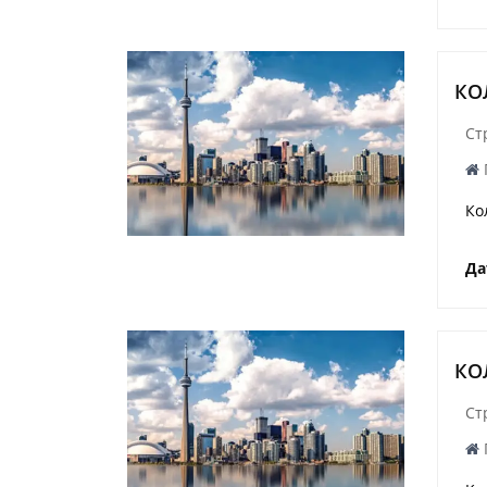
КО
Ст
Ко
Да
КО
Ст