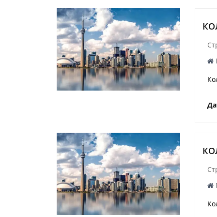
КО
Ст
Ко
Да
КО
Ст
Ко