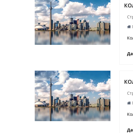
КО
Ст
Ко
Да
КО
Ст
Ко
Да