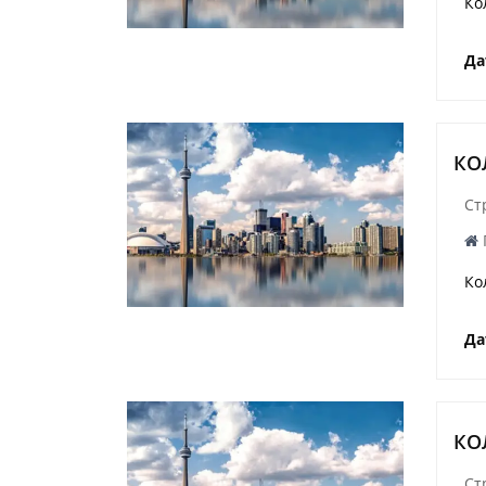
Ко
Да
КО
Ст
Ко
Да
КО
Ст