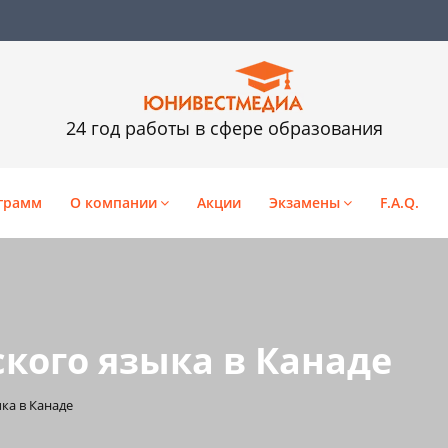
24 год работы в сфере образования
грамм
О компании
Акции
Экзамены
F.A.Q.
кого языка в Канаде
ка в Канаде