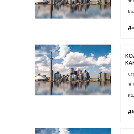
Ко
Да
КО
КА
Ст
Ко
Да