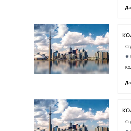
Да
КО
Ст
Ко
Да
КО
Ст