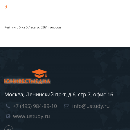
9
Рейтинг:
5
из 5 / всего:
3361
голосов
Москва, Ленинский пр-т, д.6, стр.7, офис 16
+7 (495) 984-89-10
info@ustudy.ru
www.ustudy.ru