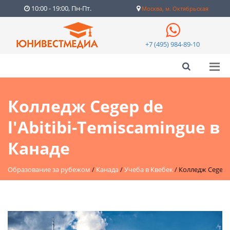
10:00 - 19:00, Пн-Пт.
Москва, м. Октябрьская
+7 (495) 984-89-10
Колледж Cegep de
l'Abitibi-Temiscamingue в
Канаде
Образование за рубежом
/
Канада
/
Учеба в Квебек
/
Колледж Cegep d