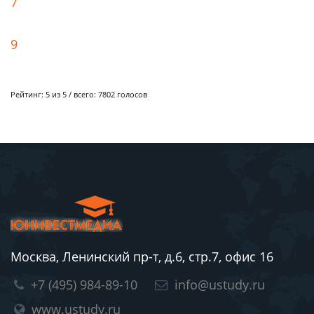
7
9
Рейтинг:
5
из 5 / всего:
7802
голосов
Москва, Ленинский пр-т, д.6, стр.7, офис 16
+7 (495) 984-89-10
info@ustudy.ru
www.ustudy.ru