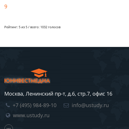
9
Рейтинг:
5
из 5 / всего:
1032
голосов
Москва, Ленинский пр-т, д.6, стр.7, офис 16
+7 (495) 984-89-10
info@ustudy.ru
www.ustudy.ru