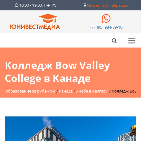
10:00 - 19:00, Пн-Пт.
Москва, м. Октябрьская
+7 (495) 984-89-10
Колледж Bow Valley
College в Канаде
Образование за рубежом
/
Канада
/
Учеба в Калгари
/
Колледж Bow Va