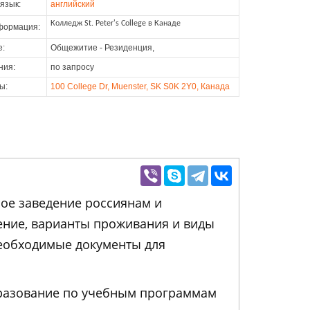
язык:
английский
Колледж St. Peter's College в Канаде
формация:
е:
Общежитие - Резиденция,
ния:
по запросу
ы:
100 College Dr, Muenster, SK S0K 2Y0, Канада
бное заведение россиянам и
ение, варианты проживания и виды
необходимые документы для
образование по учебным программам