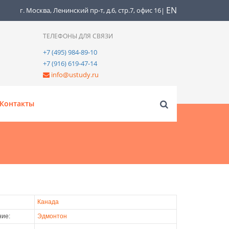
EN
г. Москва, Ленинский пр-т, д.6, стр.7, офис 16
|
ТЕЛЕФОНЫ ДЛЯ СВЯЗИ
+7 (495) 984-89-10
+7 (916) 619-47-14
info@ustudy.ru
Контакты
Канада
ие:
Эдмонтон