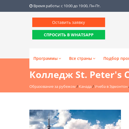
Время работы: с 10:00 до 19:00, Пн-Пт.
Оставить заявку
СПРОСИТЬ В WHATSAPP
Программы
Все страны
Подбор про
Колледж St. Peter's 
Образование за рубежом
/
Канада
/
Учеба в Эдмонтон