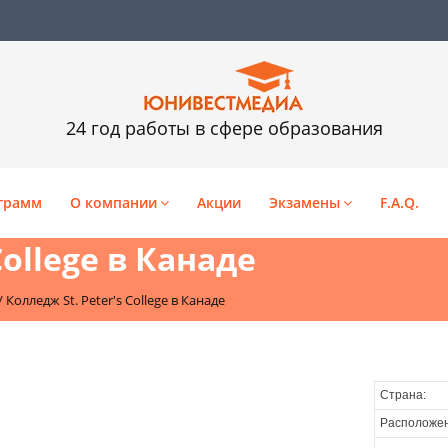
24 год работы в сфере образования
грамм
О компании
Акции
Экзамены
F.A.Q.
College в Канаде
/
Колледж St. Peter's College в Канаде
Страна:
Расположен