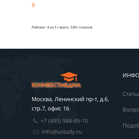
9
Рейтинг:
4
из 5 / всего:
5391
голосов
ИНФО
Стать
Москва, Ленинский пр-т, д.6,
стр.7, офис 16
Вопро
+7 (495) 984-89-10
Подоб
info@ustudy.ru