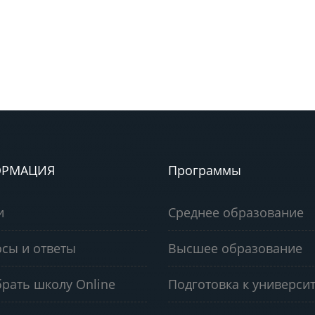
РМАЦИЯ
Программы
и
Среднее образование
сы и ответы
Высшее образование
рать школу Online
Подготовка к университ