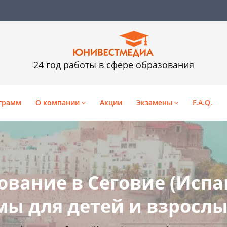
24 год работы в сфере образования
грамм
О компании
Акции
Экзамены
F.A.Q.
ование в Сеговие (Испа
ы для детей и взросл