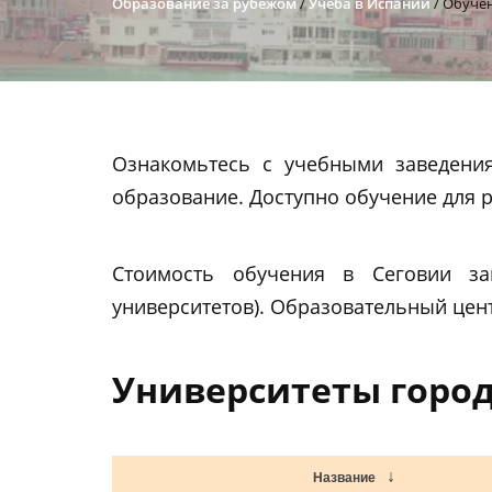
Образование за рубежом
/
Учеба в Испании
/
Обучен
Ознакомьтесь с учебными заведени
образование. Доступно обучение для 
Стоимость обучения в Сеговии за
университетов). Образовательный це
Университеты город
Название