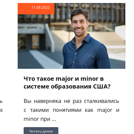
11.08.2022
Что такое major и minor в
системе образования США?
ь
Вы наверняка не раз сталкивались
х
с такими понятиями как major и
minor при ...
Читать далее