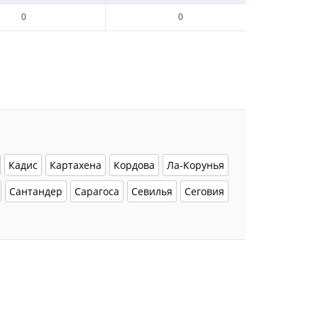
0
0
Кадис
Картахена
Кордова
Ла-Корунья
Сантандер
Сарагоса
Севилья
Сеговия