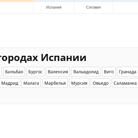
Испания
Сеговия
 городах Испании
Бильбао
Бургос
Валенсия
Вальядолид
Виго
Гранада
Мадрид
Малага
Марбелья
Мурсия
Овьедо
Саламанка