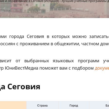
ие и образование в Сеговие (Испания) - лучшие учебные программы д
ями города Сеговия в которых можно записать
россиян с проживанием в общежитии, частном доме
висит от выбранных языковых программ уче
нтр ЮниВестМедиа поможет вам c подбором
докум
а Сеговия
Страна
Город
Ба