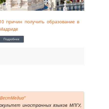
олучить образование в
Цены на учебу в Ш
Подробнее
иВестМедиа"
 факультет иностранных языков МПГУ,