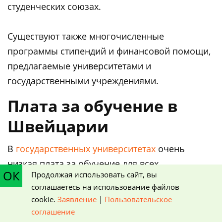
студенческих союзах.
Существуют также многочисленные
программы стипендий и финансовой помощи,
предлагаемые университетами и
государственными учреждениями.
Плата за обучение в
Швейцарии
В
государственных университетах
очень
низкая плата за обучение для всех
ОК
Продолжая использовать сайт, вы
иностранных студентов. Стоимость обучения в
соглашаетесь на использование файлов
университете составляет от 400 до 3700 евро в
cookie.
Заявление
|
Пользовательское
академическом году для получения степени
соглашение