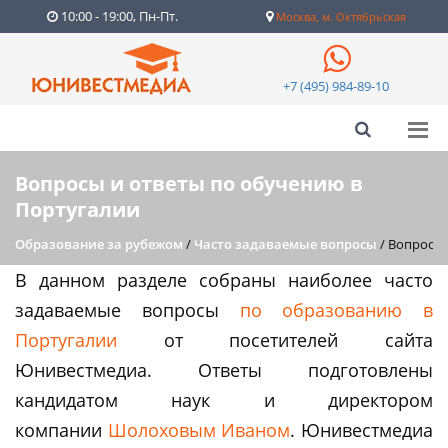
10:00 - 19:00, Пн-Пт.
Москва, м. Октябрьская
+7 (495) 984-89-10
Вопросы и ответы по обучению в
Португалии
Образование за рубежом
/
Часто задаваемые вопросы
/
Вопросы 
В данном разделе собраны наиболее часто
задаваемые вопросы
по образованию в
Португалии
от посетителей сайта
Юнивестмедиа. Ответы подготовлены
кандидатом наук и директором
компании
Шолоховым Иваном
. Юнивестмедиа