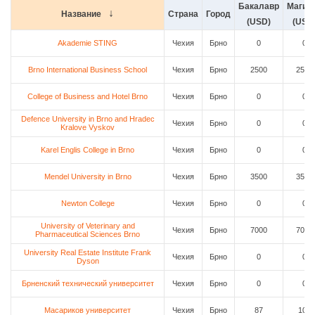
Бакалавр
Магис
Название
Страна
Город
(USD)
(USD
Akademie STING
Чехия
Брно
0
0
Brno International Business School
Чехия
Брно
2500
2500
College of Business and Hotel Brno
Чехия
Брно
0
0
Defence University in Brno and Hradec
Чехия
Брно
0
0
Kralove Vyskov
Karel Englis College in Brno
Чехия
Брно
0
0
Mendel University in Brno
Чехия
Брно
3500
3500
Newton College
Чехия
Брно
0
0
University of Veterinary and
Чехия
Брно
7000
7000
Pharmaceutical Sciences Brno
University Real Estate Institute Frank
Чехия
Брно
0
0
Dyson
Брненский технический университет
Чехия
Брно
0
0
Масариков университет
Чехия
Брно
87
109