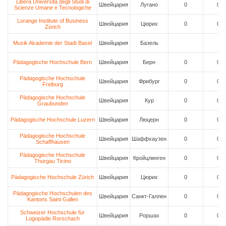
Libera Universita degli Studi di
Швейцария
Лугано
0
0
Scienze Umane e Tecnologiche
Lorange Institute of Business
Швейцария
Цюрих
0
0
Zürich
Musik Akademie der Stadt Basel
Швейцария
Базель
Pädagogische Hochschule Bern
Швейцария
Берн
0
0
Pädagogische Hochschule
Швейцария
Фрибург
0
0
Freiburg
Pädagogische Hochschule
Швейцария
Кур
0
0
Graubunden
Pädagogische Hochschule Luzern
Швейцария
Люцерн
0
0
Pädagogische Hochschule
Швейцария
Шаффхаузен
0
0
Schaffhausen
Pädagogische Hochschule
Швейцария
Кройцлинген
0
0
Thurgau Ticino
Pädagogische Hochschule Zürich
Швейцария
Цюрих
0
0
Pädagogische Hochschulen des
Швейцария
Санкт-Галлен
0
0
Kantons Saint Gallen
Schweizer Hochschule für
Швейцария
Роршах
0
0
Logopädie Rorschach