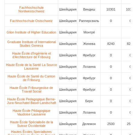
Fachhochschule
Швейцария
Виндиш
10301
10301
Nordwestschweiz
Fachhochschule Ostschweiz
Швейцария
Рапперсвиль
0
0
Glion Institute of Higher Education
Швейцария
Монтрё
Graduate Institute of International
Швейцария
Женева
8240
8240
Studies Geneva
Haute École d'Ingénierie et
Швейцария
Фрибург
0
0
d'Architecture de Fribourg
Haute École de la Santé La Source
Швейцария
Лозанна
0
0
Lausanne
Haute École de Santé du Canton
Швейцария
Фрибург
0
0
de Fribourg
Haute École Fribourgeoise de
Швейцария
Фрибург
0
0
Travail Social
Haute École Pedagogique Berne-
Швейцария
Берн
0
0
Jura-Neuchatel Basel-Landschaft
Haute École Pédagogique
Швейцария
Лозанна
0
0
Vaudoise Lausanne
Haute École Spécialisée de la
Швейцария
Делемон
2500
2500
Suisse Occidentale
Hautes Écoles Specialisees