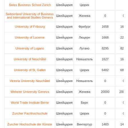
Swiss Business School Zürich
Швейцария
Цюрих
Switzerland University of Business
Швейцария
Женева
0
0
and International Studies Geneva
University of Fribourg
Швейцария
Фрибург
1658
1658
University of Lucerne
Швейцария
Люцерн
1668
2286
University of Lugano
Швейцария
Лугано
8295
8295
University of Neuchâtel
Швейцария
Невшатель
1627
1627
University of St. Gallen
Швейцария
Цюрих
6482
6897
Victoria University Neuchâtel
Швейцария
Невшатель
0
0
Webster University Geneva
Швейцария
Женева
20000
20000
World Trade Institute Berne
Швейцария
Берн
0
0
Zurcher Fachhochschule
Швейцария
Цюрих
0
0
Zurcher Hochschule der Künste
Швейцария
Винтертур
1483
1483