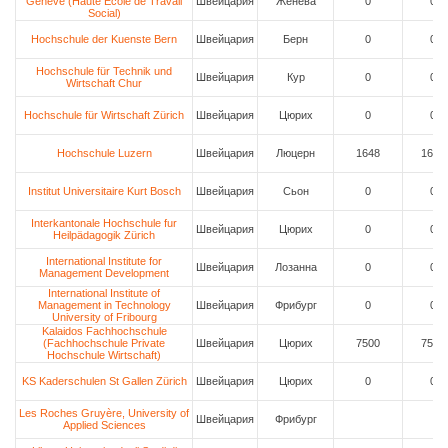
Geneve (Haute École de Travail
Швейцария
Женева
0
0
Social)
Hochschule der Kuenste Bern
Швейцария
Берн
0
0
Hochschule für Technik und
Швейцария
Кур
0
0
Wirtschaft Chur
Hochschule für Wirtschaft Zürich
Швейцария
Цюрих
0
0
Hochschule Luzern
Швейцария
Люцерн
1648
1648
Institut Universitaire Kurt Bosch
Швейцария
Сьон
0
0
Interkantonale Hochschule fur
Швейцария
Цюрих
0
0
Heilpädagogik Zürich
International Institute for
Швейцария
Лозанна
0
0
Management Development
International Institute of
Management in Technology
Швейцария
Фрибург
0
0
University of Fribourg
Kalaidos Fachhochschule
(Fachhochschule Private
Швейцария
Цюрих
7500
7500
Hochschule Wirtschaft)
KS Kaderschulen St Gallen Zürich
Швейцария
Цюрих
0
0
Les Roches Gruyère, University of
Швейцария
Фрибург
Applied Sciences