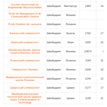
Zurcher Hochschule für
Швейцария
Винтертур
1483
1483
Angewandte Wissenschaften
École de Management et de
Швейцария
Женева
Communication Genève
École Hoteliere de Lausanne
Швейцария
Лозанна
Базельский университет
Швейцария
Базель
1762
1762
Бернский университет
Швейцария
Берн
1555
1555
Женевская Бизнес Школа -
Швейцария
Женева
24874
0
Geneva Business School
Лозаннский университет
Швейцария
Лозанна
1194
1194
Университет Женевы
Швейцария
Женева
1036
1036
Федеральная политехническая
Швейцария
Лозанна
1244
1244
школа Лозанны
Цюрихский университет
Швейцария
Цюрих
2177
1762
Швейцарская высшая
техническая школа Цюриха -
Швейцария
Цюрих
1140
1140
Swiss Federal Institute of
Technology