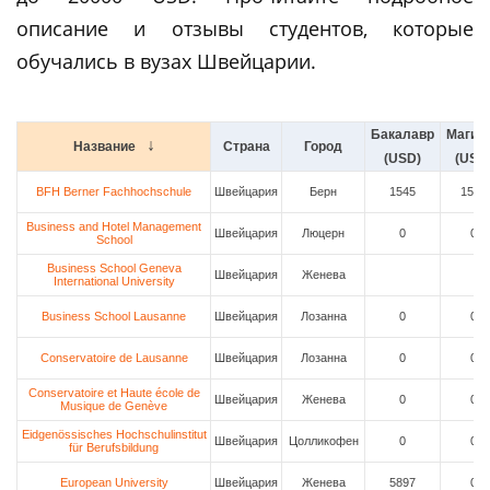
описание и отзывы студентов, которые
обучались в вузах Швейцарии.
Бакалавр
Магис
Название
Страна
Город
(USD)
(USD
BFH Berner Fachhochschule
Швейцария
Берн
1545
1545
Business and Hotel Management
Швейцария
Люцерн
0
0
School
Business School Geneva
Швейцария
Женева
International University
Business School Lausanne
Швейцария
Лозанна
0
0
Conservatoire de Lausanne
Швейцария
Лозанна
0
0
Conservatoire et Haute école de
Швейцария
Женева
0
0
Musique de Genève
Eidgenössisches Hochschulinstitut
Швейцария
Цолликофен
0
0
für Berufsbildung
European University
Швейцария
Женева
5897
0