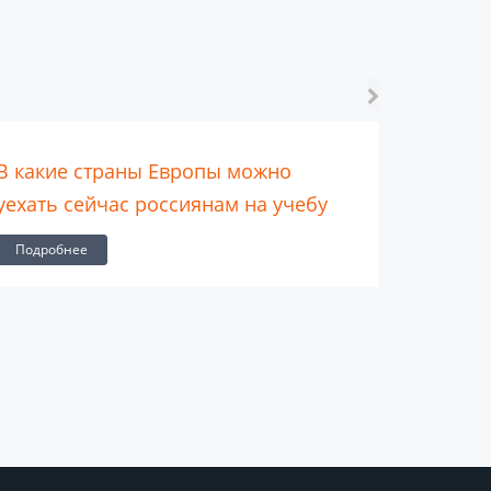
В какие страны Европы можно
Плюсы о
уехать сейчас россиянам на учебу
Подроб
Подробнее