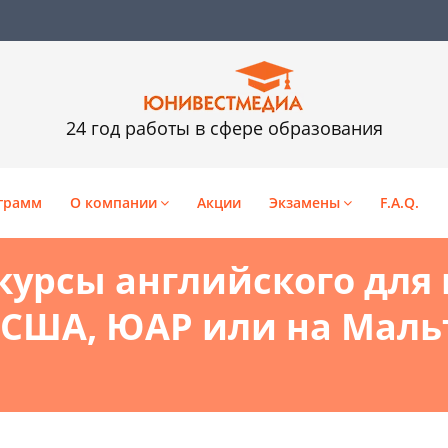
24 год работы в сфере образования
грамм
О компании
Акции
Экзамены
F.A.Q.
 курсы английского для
 США, ЮАР или на Маль