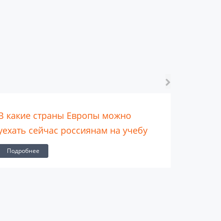
В какие страны Европы можно
Плюсы о
уехать сейчас россиянам на учебу
Подроб
Подробнее