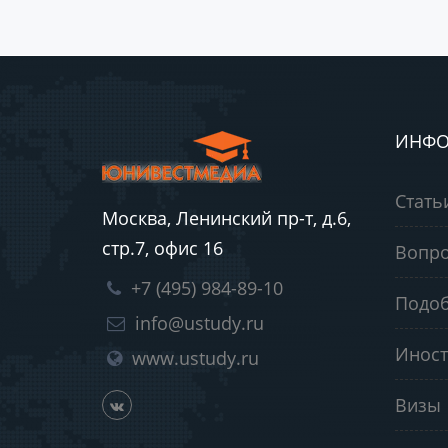
ИНФО
Стать
Москва, Ленинский пр-т, д.6,
стр.7, офис 16
Вопро
+7 (495) 984-89-10
Подоб
info@ustudy.ru
Иност
www.ustudy.ru
Визы