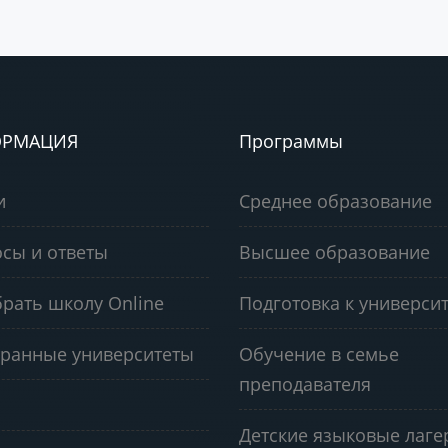
РМАЦИЯ
Программы
и
Среднее образование
сы и ответы
Высшее образование
рать школу Online
Подготовка к университ
ранные университеты
Обучение в семье
преподавателя
Детские языковые лаге