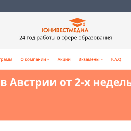
24 год работы в сфере образования
грамм
О компании
Акции
Экзамены
F.A.Q.
 Австрии от 2-х недель