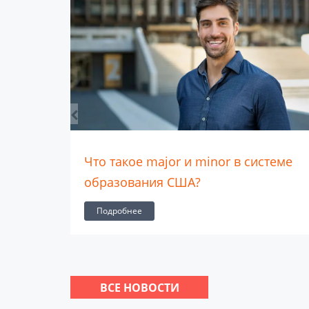
ре
Что такое major и minor в системе
образования США?
Подробнее
ВСЕ НОВОСТИ