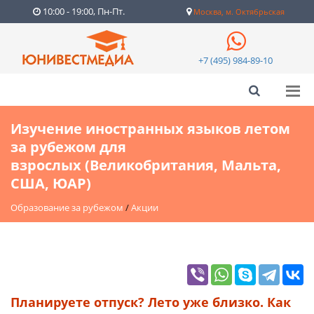
10:00 - 19:00, Пн-Пт.
Москва, м. Октябрьская
+7 (495) 984-89-10
Изучение иностранных языков летом
за рубежом для
взрослых (Великобритания, Мальта,
США, ЮАР)
Образование за рубежом
/
Акции
Планируете отпуск? Лето уже близко. Как