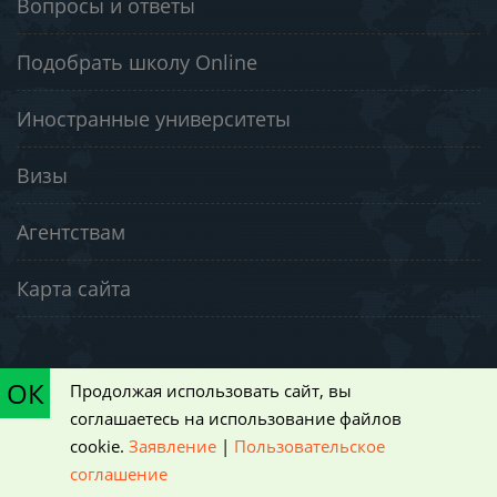
Вопросы и ответы
Подобрать школу Online
Иностранные университеты
Визы
Агентствам
Карта сайта
Программы
ОК
Продолжая использовать сайт, вы
соглашаетесь на использование файлов
Среднее образование
cookie.
Заявление
|
Пользовательское
соглашение