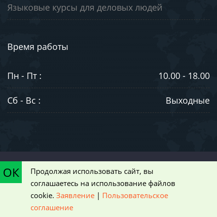
Языковые курсы для деловых людей
Время работы
Пн - Пт :
10.00 - 18.00
Сб - Вс :
Выходные
©2003-2026. ООО "ЮниВестМедиа". Информация на сайте носит
ОК
Продолжая использовать сайт, вы
ознакомительный характер и не является публичной офертой,
соглашаетесь на использование файлов
определяемой положениями статьи 437 Гражданского кодекса РФ
cookie.
Заявление
|
Пользовательское
|
Пользовательское соглашение
соглашение