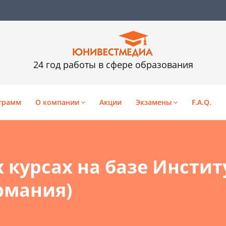
24 год работы в сфере образования
грамм
О компании
Акции
Экзамены
F.A.Q.
 курсах на базе Инстит
рмания)