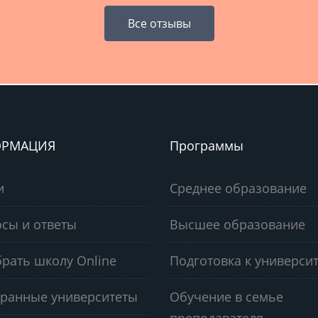
Все отзывы
РМАЦИЯ
Программы
и
Среднее образование
сы и ответы
Высшее образование
рать школу Online
Подготовка к университ
ранные университеты
Обучение в семье