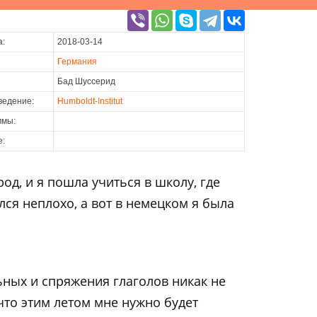
а:
2018-03-14
Германия
Бад Шуссерид
ведение:
Humboldt-Institut
ммы:
е:
д, и я пошла учиться в школу, где
лся неплохо, а вот в немецком я была
ьных и спряжения глаголов никак не
что этим летом мне нужно будет