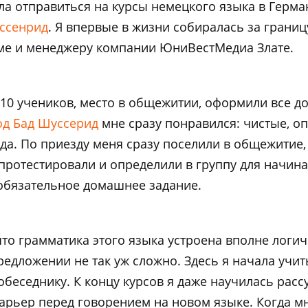
ла отправиться на курсы немецкого языка в Герм
уссенрид
. Я впервые в жизни собиралась за границ
е и менеджеру компании ЮниВестМедиа Злате.
10 учеников, место в общежитии, оформили все до
од Бад Шуссерид
мне сразу понравился: чистые, о
. По приезду меня сразу поселили в общежитие, 
протестировали и определили в группу для начи
 обязательное домашнее задание.
что грамматика этого языка устроена вполне логич
редложении не так уж сложно. Здесь я начала учит
обеседнику. К концу курсов я даже научилась расс
арьер перед говорением на новом языке. Когда м