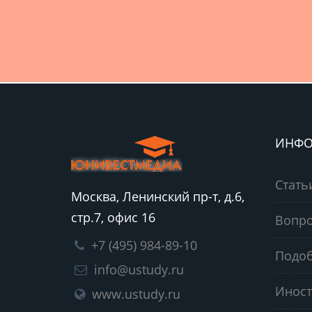
ИНФО
Стать
Москва, Ленинский пр-т, д.6,
стр.7, офис 16
Вопро
+7 (495) 984-89-10
Подоб
info@ustudy.ru
Иност
www.ustudy.ru