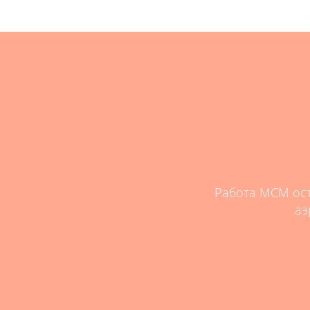
нности Ивана Шолохова, за то, что
Работа МСМ оста
огли с выбором...
аэ