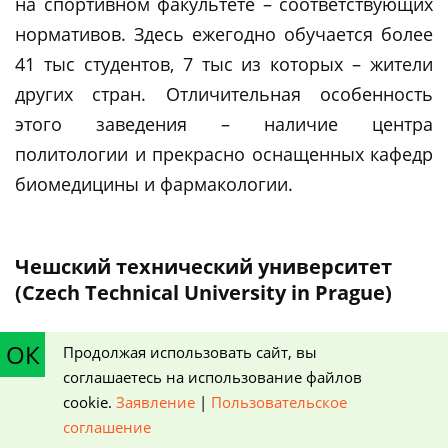
на спортивном факультете – соответствующих
нормативов. Здесь ежегодно обучается более
41 тыс студентов, 7 тыс из которых – жители
других стран. Отличительная особенность
этого заведения – наличие центра
политологии и прекрасно оснащенных кафедр
биомедицины и фармакологии.
Чешский технический университет
(Czech Technical University in Prague)
ОК
Продолжая использовать сайт, вы
Выпускники этого учебного заведения очень
соглашаетесь на использование файлов
востребованы в крупных технических
cookie.
Заявление
|
Пользовательское
соглашение
компаниях не только Европы, но и мира, -