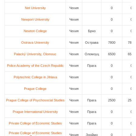
Net University
Чехия
0
0
Newport University
Чехия
0
0
Newton College
Чехия
Брно
0
0
Ostrava University
Чехия
Острава
7800
7800
Palacký University, Olomouc
Чехия
Оломоуц
6500
6500
Police Academy of the Czech Republic
Чехия
Прага
0
0
Polytechnic College in Jihlava
Чехия
0
0
Prague College
Чехия
0
0
Prague College of Psychosocial Studies
Чехия
Прага
2500
2500
Prague International University
Чехия
Прага
0
0
Private College of Economic Studies
Чехия
Прага
0
0
Private College of Economic Studies
Чехия
Зноймо
0
0