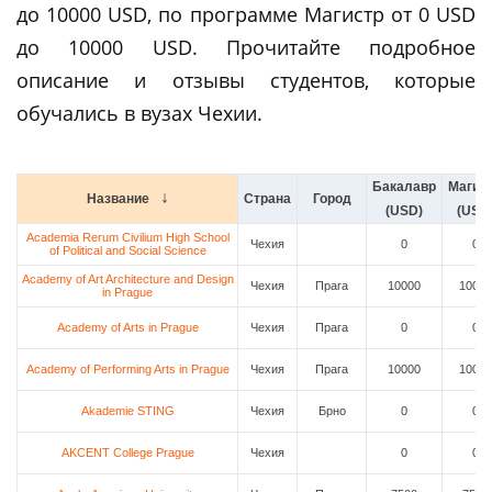
до 10000 USD, по программе Магистр от 0 USD
до 10000 USD. Прочитайте подробное
описание и отзывы студентов, которые
обучались в вузах Чехии.
Бакалавр
Магис
Название
Страна
Город
(USD)
(USD
Academia Rerum Civilium High School
Чехия
0
0
of Political and Social Science
Academy of Art Architecture and Design
Чехия
Прага
10000
10000
in Prague
Academy of Arts in Prague
Чехия
Прага
0
0
Academy of Performing Arts in Prague
Чехия
Прага
10000
10000
Akademie STING
Чехия
Брно
0
0
AKCENT College Prague
Чехия
0
0