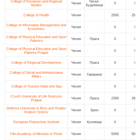
College of European and Regional
Ческе-
Чехия
0
0
Studies
Будеёвице
College of Health
Чехия
2500
2500
College of Information Management and
Чехия
0
0
Economics
College of Physical Education and Sport
Чехия
Прага
0
0
Palestra
College of Physical Education and Sport
Чехия
0
0
Palestra Prague
College of Regional Development
Чехия
Прага
0
0
College of Social and Administrative
Чехия
Гавиржов
0
0
Affairs
College of Tourism Hotel and Spa
Чехия
0
0
Czech University of Life Sciences
Чехия
Прага
2300
3900
Prague
Defence University in Brno and Hradec
Чехия
Брно
0
0
Kralove Vyskov
European Polytechnic Institute
Чехия
Куновице
0
0
Film Academy of Miroslav in Písek
Чехия
5000
5000