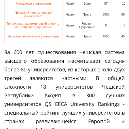
Масариков университет
Чехия
Брно
87
109
Пражский экономический
Чехия
Прага
5000
5000
университет
Техническо-экономический институт
Ческе-
Чехия
0
0
в г. Чешские Будейовице
Будеёвице
Чешский технический университет
Чехия
Прага
4500
4500
За 600 лет существования чешская система
высшего образования насчитывает сегодня
более 80 университетов, из которых около двух
третей являются частными. В общей
сложности 18 университетов Чешской
Республики входят в 300 лучших
университетов QS EECA University Rankings -
специальный рейтинг лучших университетов в
странах развивающейся Европой и