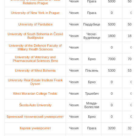
Чехия
Прага
5000
5000
Relations Prague
University of New York in Prague
Чехия
Прага
0
0
University of Pardubice
Чехия
Пардубице
5000
5000
University of South Bohemia in České
Ческе-
Чехия
1800
1800
Budějovice
Будеёвице
University of the Defence Faculty of
Чехия
0
0
Military Health Sciences
University of Veterinary and
Чехия
Брно
7000
7000
Pharmaceutical Sciences Brno
University of West Bohemia
Чехия
Пльзень
5300
5300
University Real Estate Institute Frank
Чехия
Брно
0
0
Dyson
West Moravian College Trebic
Чехия
Тршебич
0
0
Млада-
Škoda Auto University
Чехия
0
0
Болеслав
Брненский технический университет
Чехия
Брно
0
0
Карлов университет
Чехия
Прага
3200
3200