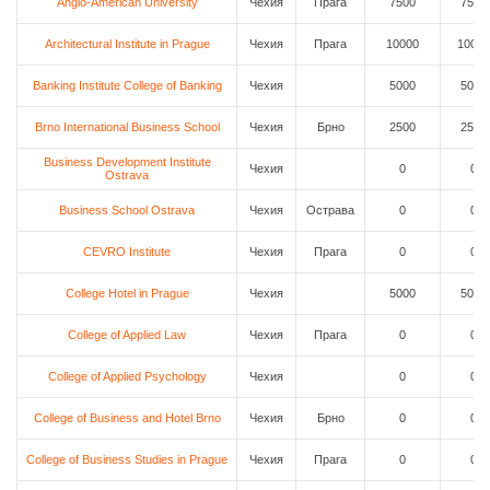
Anglo-American University
Чехия
Прага
7500
7500
Architectural Institute in Prague
Чехия
Прага
10000
10000
Banking Institute College of Banking
Чехия
5000
5000
Brno International Business School
Чехия
Брно
2500
2500
Business Development Institute
Чехия
0
0
Ostrava
Business School Ostrava
Чехия
Острава
0
0
CEVRO Institute
Чехия
Прага
0
0
College Hotel in Prague
Чехия
5000
5000
College of Applied Law
Чехия
Прага
0
0
College of Applied Psychology
Чехия
0
0
College of Business and Hotel Brno
Чехия
Брно
0
0
College of Business Studies in Prague
Чехия
Прага
0
0