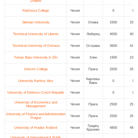
Znojmo
Rašínova College
Чехия
0
0
Silesian University
Чехия
Опава
3300
3300
Technical University of Liberec
Чехия
Либерец
4000
4000
Technical University of Ostrava
Чехия
Острава
3600
4100
Tomas Bata University in Zlín
Чехия
Злин
1900
2300
Unicorn College
Чехия
Прага
2500
2500
Карловы
University Karlovy Vary
Чехия
0
0
Вары
University of Defence Czech Republic
Чехия
0
0
University of Economics and
Чехия
Прага
2500
2500
Management
University of Finance and Administration
Чехия
Прага
2500
2500
Prague
Градец
University of Hradec Králové
Чехия
4800
4800
Кралове
University of International & Public