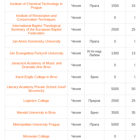
Institute of Chemical Technology in
Чехия
Прага
1550
1550
Prague
Institute of Restoration and
Чехия
0
0
Conservation Techniques
International Baptist Theological
Seminary of the European Baptist
Чехия
2500
2500
Federation
Jan Amos Komensky University
Чехия
Прага
0
0
Усти-над-
Jan Evangelista Purkyně University
Чехия
1300
1300
Лабем
Janaceck Academy of Music and
Чехия
0
0
Dramatic Arts Brno
Karel Englis College in Brno
Чехия
Брно
0
0
Literary Academy Private School Josef
Чехия
5000
5000
Skvorecky
Logistics College
Чехия
Преров
2500
2500
Mendel University in Brno
Чехия
Брно
3500
3500
Metropolitan University Prague
Чехия
Прага
5000
5000
Moravian College
Чехия
0
0