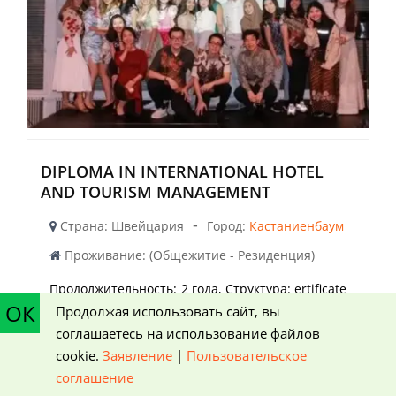
DIPLOMA IN INTERNATIONAL HOTEL
AND TOURISM MANAGEMENT
-
Страна: Швейцария
Город:
Кастаниенбаум
Проживание: (Общежитие - Резиденция)
Продолжительность: 2 года,
Структура:
ertificate
ОК
+ 1 учебный семестр + семестр практики (по
Продолжая использовать сайт, вы
желанию)
соглашаетесь на использование файлов
cookie.
Заявление
|
Пользовательское
Даты заезда на 2026-2027 год
можно уточнить
соглашение