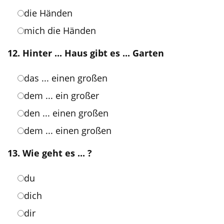
die Händen
mich die Händen
12. Hinter ... Haus gibt es ... Garten
das ... einen großen
dem ... ein großer
den ... einen großen
dem ... einen großen
13. Wie geht es ... ?
du
dich
dir