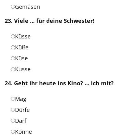
Gemäsen
23. Viele ... für deine Schwester!
Küsse
Küße
Küse
Kusse
24. Geht ihr heute ins Kino? ... ich mit?
Mag
Dürfe
Darf
Könne