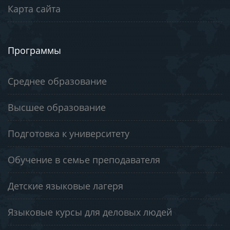
Карта сайта
Программы
Среднее образование
Высшее образование
Подготовка к университету
Обучение в семье преподавателя
Детские языковые лагеря
Языковые курсы для деловых людей