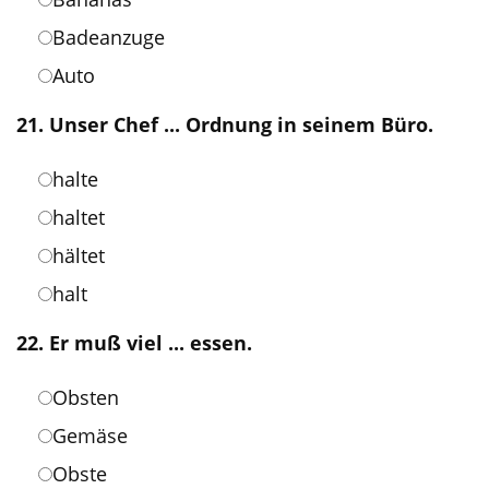
Badeanzuge
Auto
21. Unser Chef ... Ordnung in seinem Büro.
halte
haltet
hältet
halt
22. Er muß viel ... essen.
Obsten
Gemäse
Obste