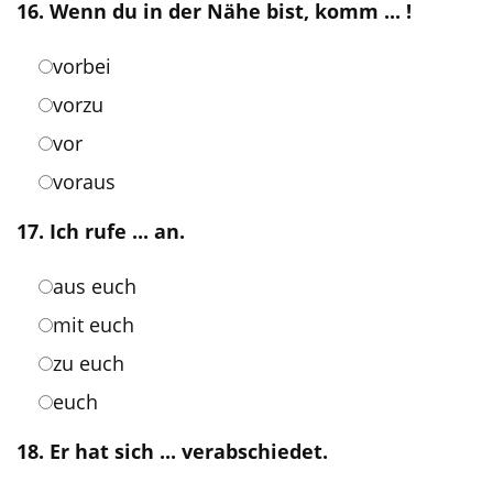
16. Wenn du in der Nähe bist, komm ... !
vorbei
vorzu
vor
voraus
17. Ich rufe ... an.
aus euch
mit euch
zu euch
euch
18. Er hat sich ... verabschiedet.