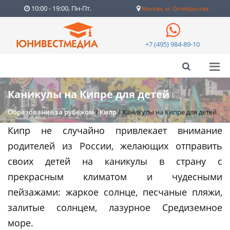
10:00 - 19:00, Пн-Пт.
Москва, м. Октябрьская
+7 (495) 984-89-10
Каникулы на Кипре для детей
Образование за рубежом
/
Кипр
/
Каникулы на Кипре для детей
Кипр не случайно привлекает внимание
родителей из России, желающих отправить
своих детей на каникулы в страну с
прекрасным климатом и чудесными
пейзажами: жаркое солнце, песчаные пляжи,
залитые солнцем, лазурное Средиземное
море.