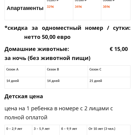
31285
Р
33186
Р
35088
Р
Апартаменты
329€
349€
369€
*скидка за одноместный номер / сутки
:
нетто 50,00 евро
Домашние животные: € 15,00
за ночь (без животной пищи)
Сезон
A
Сезон
B
Сезон
C
14
дней
14
дней
21
дней
Детская цена
цена на 1 ребенка в номере с 2 лицами с
полной оплатой
0 – 2,9
лет
3 – 5,9
лет
6 – 9,9
лет
От
10
лет
(3
чел.
)