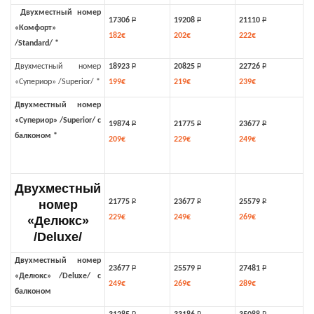
Двухместный номер
17306
Р
19208
Р
21110
Р
«Комфорт»
182€
202€
222€
/
Standard
/
*
Двухместный номер
18923
Р
20825
Р
22726
Р
«Супериор» /Superior/ *
199€
219€
239€
Двухместный номер
«Супериор» /
Superior
/ с
19874
Р
21775
Р
23677
Р
балконом *
209€
229€
249€
Двухместный
номер
21775
Р
23677
Р
25579
Р
229€
249€
269€
«Делюкс»
/Deluxe/
Двухместный номер
23677
Р
25579
Р
27481
Р
«Делюкс» /
Deluxe
/ с
249€
269€
289€
балконом