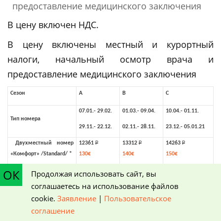
предоставление медицинского заключения
В цену включен НДС.
В цену включены местный и курортный
налоги, начальный осмотр врача и
предоставление медицинского заключения
Сезон
A
B
C
07.01.- 29.02.
01.03.- 09.04.
10.04.- 01.11.
Тип номера
29.11.- 22.12.
02.11.- 28.11.
23.12.- 05.01.21
Двухместный номер
12361
Р
13312
Р
14263
Р
«Комфорт» /
Standard
/
*
130€
140€
150€
ОК
Двухместный номер
13217
Р
14168
Р
15119
Р
Продолжая использовать сайт, вы
«Супериор» /Superior/ *
139€
149€
159€
соглашаетесь на использование файлов
cookie.
Заявление
|
Пользовательское
Двухместный номер
«Супериор» /
Superior
/ с
соглашение
13693
Р
14644
Р
15595
Р
балконом *