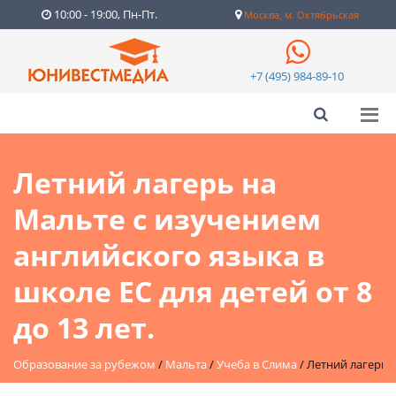
10:00 - 19:00, Пн-Пт.
Москва, м. Октябрьская
+7 (495) 984-89-10
Летний лагерь на
Мальте с изучением
английского языка в
школе ЕС для детей от 8
до 13 лет.
Образование за рубежом
/
Мальта
/
Учеба в Слима
/
Летний лагерь н