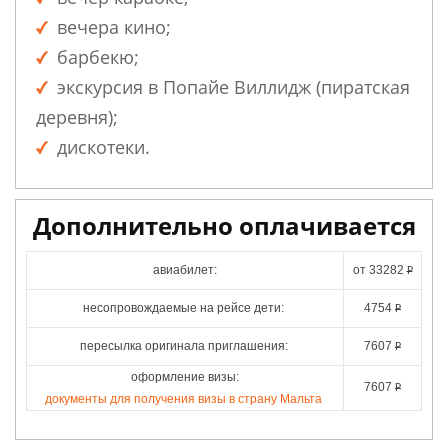
вечера кино;
барбекю;
экскурсия в Попайе Виллидж (пиратская
деревня);
дискотеки.
Дополнительно оплачивается
авиабилет:
от
33282
Р
несопровождаемые на рейсе дети:
4754
Р
пересылка оригинала приглашения:
7607
Р
оформление визы:
7607
Р
документы для получения визы в страну Мальта