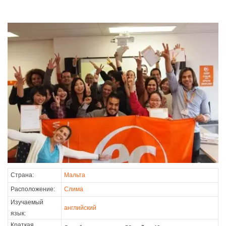
Страна:
Мальта
Расположение:
Слима
Изучаемый
английский
язык:
Краткая