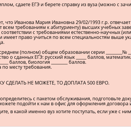
плом, сдаете ЕГЭ и берете справку из вуза (можно с за
, что Иванова Мария Ивановна 29/02/1993 г.р. отвечает
ет всем требованиям к абитуриенту) высших учебных за
 соответствии с требованиями естественно-научных (или
и имеет право учиться по всем специальностям выше указ
а.
о среднем (полном) общем образовании серии ________№ _____
ство о сданных ЕГЭ: русский язык _____ баллов, математика
____ баллов, биология ________ баллов.
 по месту требования.
У СДЕЛАТЬ НЕ МОЖЕТЕ, ТО ДОПЛАТА 500 ЕВРО.
 определитесь с пакетом обслуживания, подготовьте док
сможете подойти к нам в офис для оформления договора 
те, в какой именно вуз хотите поступать, если уже с ни