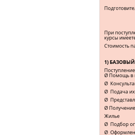
Подготовител
При поступле
курсы имеете
Стоимость п
1) БАЗОВЫЙ 
Поступление
Ø Помощь в 
Ø Консульта
Ø Подача их 
Ø Представл
Ø Получение
Жилье
Ø Подбор оп
Ø Оформлени