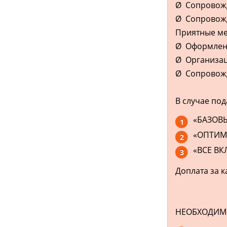
Ø Сопровожд
Ø Сопровожд
Приятные м
Ø Оформлени
Ø Организа
Ø Сопровожде
В случае под
«БАЗОВЫ
«ОПТИМА
«ВСЕ ВК
Доплата за к
НЕОБХОДИМЫ