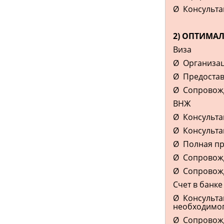
Ø Консульта
2) ОПТИМАЛ
Виза
Ø Организац
Ø Предостав
Ø Сопровожде
ВНЖ
Ø Консульта
Ø Консульта
Ø Полная пр
Ø Сопровожд
Ø Сопровожд
Счет в банке
Ø Консульта
необходимог
Ø Сопровожд