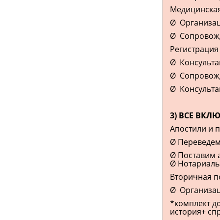
Медицинская
Ø Организац
Ø Сопровожд
Регистрация
Ø Консульта
Ø Сопровожд
Ø Консульта
3) ВСЕ ВКЛ
Апостили и 
Ø Переведем
Ø Поставим 
Ø Нотариаль
Вторичная п
Ø Организац
*комплект до
история+ спр