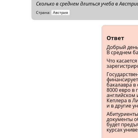
Сколько в среднем длиться учеба в Австри
Страна:
Австрия
Ответ
Добрый день
В среднем ба
Что касается
зарегистриро
Государстве
финансирует 
бакалавра в 
8000 евро в 
английском и
Кеплера в Ли
и в другие у
Абитуриенты
документы о
будет предъ
курсах униве