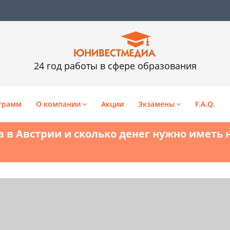
24 год работы в сфере образования
грамм
О компании
Акции
Экзамены
F.A.Q.
 в Австрии и сколько денег нужно иметь н