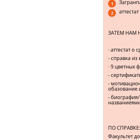
Загранп
аттестат
ЗАТЕМ НАМ 
∙ аттестат о
- справка из
∙ 9 цветных 
- сертификат
- мотивацио
обазование 
- биография
названиеями
ПО СПРАВКЕ
Факультет д