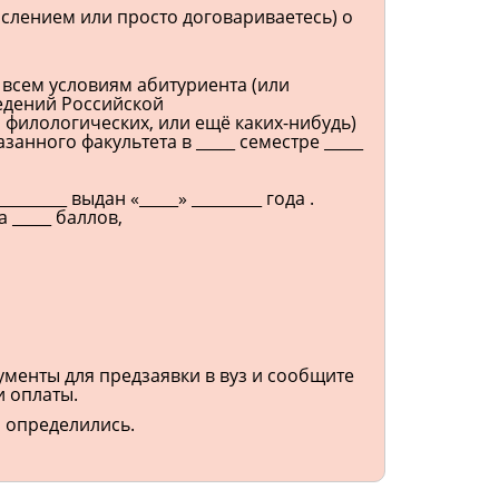
числением или просто договариваетесь) о
 всем условиям абитуриента (или
ведений Российской
 филологических, или ещё каких-нибудь)
анного факультета в _____ семестре _____
_____ выдан «_____» _________ года .
 _____ баллов,
ументы для предзаявки в вуз и сообщите
и оплаты.
м определились.