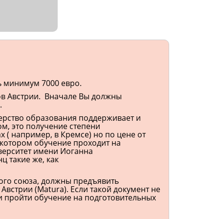
ть минимум 7000 евро.
тов Австрии. Вначале Вы должны
.
ерство образования поддерживает и
ом, это получение степени
 ( например, в Кремсе) но по цене от
в котором обучение проходит на
иверситет имени Иоганна
ц такие же, как
ого союза, должны предъявить
встрии (Matura). Если такой документ не
 и пройти обучение на подготовительных