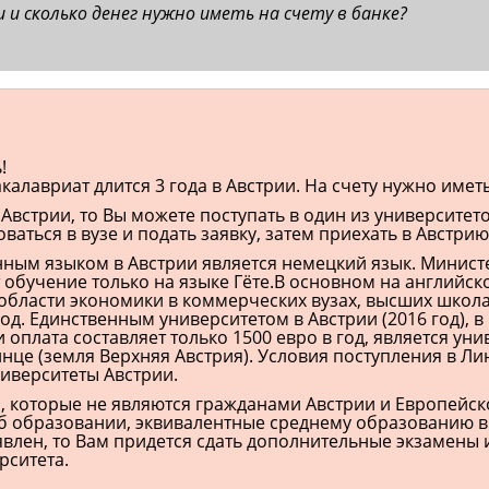
и и сколько денег нужно иметь на счету в банке?
!
калавриат длится 3 года в Австрии. На счету нужно име
 Австрии, то Вы можете поступать в один из университе
ваться в вузе и подать заявку, затем приехать в Австрию
нным языком в Австрии является немецкий язык. Минист
обучение только на языке Гёте.В основном на английск
области экономики в коммерческих вузах, высших школах
год. Единственным университетом в Австрии (2016 год), 
 оплата составляет только 1500 евро в год, является ун
нце (земля Верхняя Австрия). Условия поступления в Лин
ниверситеты Австрии.
, которые не являются гражданами Австрии и Европейск
б образовании, эквивалентные среднему образованию в А
явлен, то Вам придется сдать дополнительные экзамены
рситета.