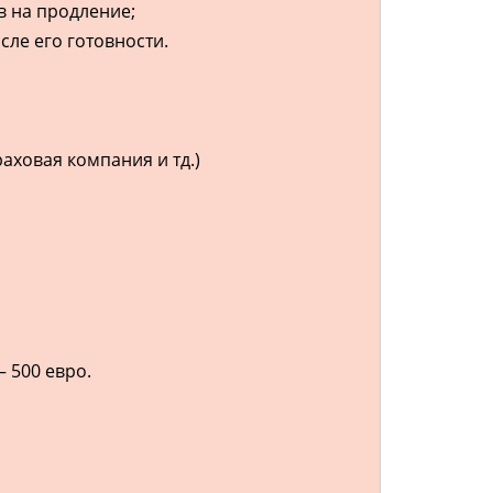
в на продление;
ле его готовности.
раховая компания и тд.)
— 500 евро.