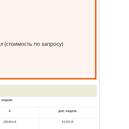
.
 (стоимость по запросу)
 недели
4
доп. неделя
282404
Р
61392
Р