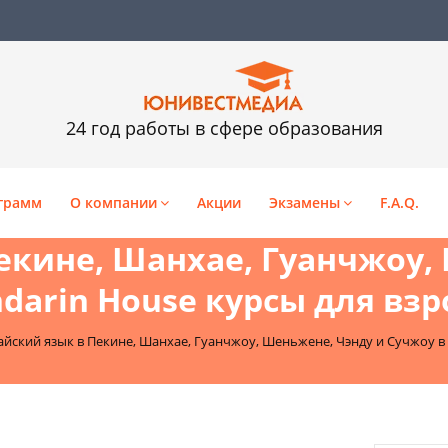
24 год работы в сфере образования
грамм
О компании
Акции
Экзамены
F.A.Q.
екине, Шанхае, Гуанчжоу,
arin House курсы для взро
айский язык в Пекине, Шанхае, Гуанчжоу, Шеньжене, Чэнду и Сучжоу в