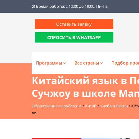
Время работы: с 10:00 до 19:00, Пн-Пт.
Оставить заявку
СПРОСИТЬ В WHATSAPP
Программы
Все страны
Подбор про
Китайский язык в П
Сучжоу в школе Mand
Образование за рубежом
/
Китай
/
Учеба в Пекин
/
Кит
лет