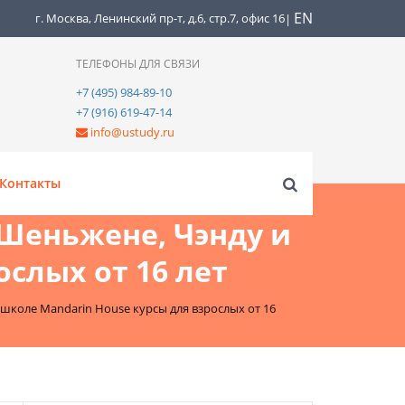
EN
г. Москва, Ленинский пр-т, д.6, стр.7, офис 16
|
ТЕЛЕФОНЫ ДЛЯ СВЯЗИ
+7 (495) 984-89-10
+7 (916) 619-47-14
info@ustudy.ru
Контакты
 Шеньжене, Чэнду и
слых от 16 лет
 школе Mandarin House курсы для взрослых от 16