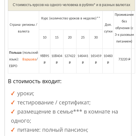
Стоимость курсов на одного человека в рублях* и в разных валютах
Проживание
Курс (количество уроков в неделю)**
без
Страна: регионы /
Доп.
обучения (с
валюта
сутки
3-х разовым
10
15
20
25
30
питанием)
Польша
(польский
98895
108404
127422
146441
165459
10460
язык):
Варшава
/
73220
Р
Р
Р
Р
Р
Р
Р
ЕВРО
В стоимость входит:
уроки;
тестирование / сертификат;
размещение в семье*** в комнате на
одного;
питание: полный пансион;