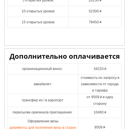
5 открытых уроков:
26150
Р
10 открытых уроков:
52300
Р
15 открытых уроков:
78450
Р
Дополнительно оплачивается
организационный взнос:
34233
Р
стоимость по запросу в
авиабилет:
зависимости от города
и тарифа
от
9509
в одну
Р
трансфер из / в аэропорт:
сторону
пересылка оригинала приглашения:
10460
Р
Оформление визы
9509
документы для получения визы в страну
Р