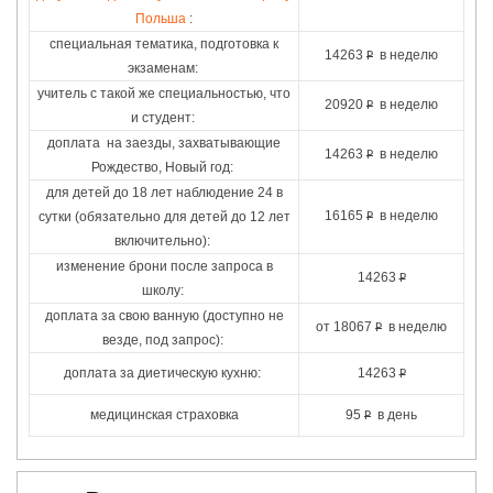
Польша
:
специальная тематика, подготовка к
14263
в неделю
Р
экзаменам:
учитель с такой же специальностью, что
20920
в неделю
Р
и студент:
доплата на заезды, захватывающие
14263
в неделю
Р
Рождество, Новый год:
для детей до 18 лет наблюдение 24 в
16165
в неделю
сутки (обязательно для детей до 12 лет
Р
включительно):
изменение брони после запроса в
14263
Р
школу:
доплата за свою ванную (доступно не
от
18067
в неделю
Р
везде, под запрос):
доплата за диетическую кухню:
14263
Р
медицинская страховка
95
в день
Р