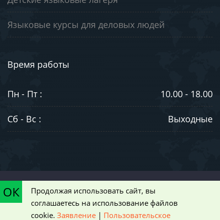
Языковые курсы для деловых людей
Время работы
Пн - Пт :
10.00 - 18.00
Сб - Вс :
Выходные
©2003-2026. ООО "ЮниВестМедиа". Информация на сайте носит
ОК
Продолжая использовать сайт, вы
ознакомительный характер и не является публичной офертой,
соглашаетесь на использование файлов
определяемой положениями статьи 437 Гражданского кодекса РФ
cookie.
Заявление
|
Пользовательское
|
Пользовательское соглашение