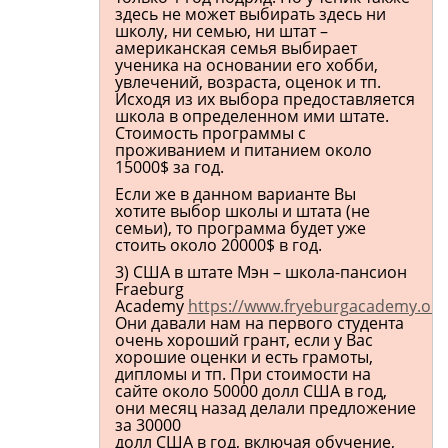
здесь не может выбирать здесь ни
школу, ни семью, ни штат –
американская семья выбирает
ученика на основании его хобби,
увлечений, возраста, оценок и тп.
Исходя из их выбора предоставляется
школа в определенном ими штате.
Стоимость программы с
проживанием и питанием около
15000$ за год.
Если же в данном варианте Вы
хотите выбор школы и штата (не
семьи), то программа будет уже
стоить около 20000$ в год.
3) США в штате Мэн – школа-пансион
Fraeburg
Academy
https://www.fryeburgacademy.org
Они давали нам на первого студента
очень хороший грант, если у Вас
хорошие оценки и есть грамоты,
дипломы и тп. При стоимости на
сайте около 50000 долл США в год,
они месяц назад делали предложение
за 30000
долл США в год, включая обучение,