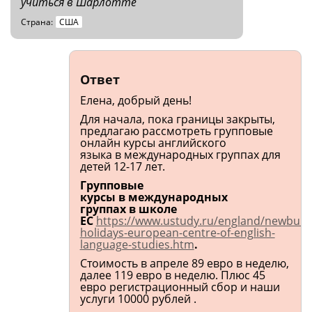
учиться в Шарлотте
Страна:
США
Ответ
Елена, добрый день!
Для начала, пока границы закрыты,
предлагаю рассмотреть групповые
онлайн курсы английского
языка в международных группах для
детей 12-17 лет.
Групповые
курсы в международных
группах в школе
ЕС
https://www.ustudy.ru/england/newbur
holidays-european-centre-of-english-
language-studies.htm
.
Стоимость в апреле 89 евро в неделю,
далее 119 евро в неделю. Плюс 45
евро регистрационный сбор и наши
услуги 10000 рублей .