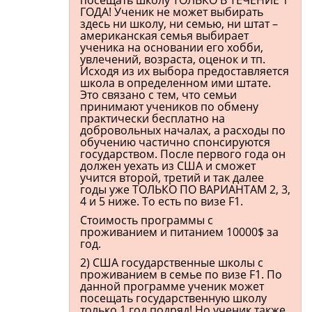
посещать школу ТОЛЬКО В ТЕЧЕНИЕ 1
ГОДА! Ученик не может выбирать
здесь ни школу, ни семью, ни штат –
американская семья выбирает
ученика на основании его хобби,
увлечений, возраста, оценок и тп.
Исходя из их выбора предоставляется
школа в определенном ими штате.
Это связано с тем, что семьи
принимают учеников по обмену
практически бесплатно на
добровольных началах, а расходы по
обучению частично спонсируются
государством. После первого года он
должен уехать из США и сможет
учится второй, третий и так далее
годы уже ТОЛЬКО ПО ВАРИАНТАМ 2, 3,
4 и 5 ниже. То есть по визе F1.
Стоимость программы с
проживанием и питанием 10000$ за
год.
2) США государственные школы с
проживанием в семье по визе F1. По
данной программе ученик может
посещать государственную школу
только 1 год подряд! Но ученик также