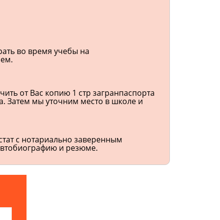
рать во время учебы на
ием.
чить от Вас копию 1 стр загранпаспорта
а. Затем мы уточним место в школе и
стат с нотариально заверенным
автобиографию и резюме.