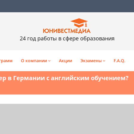
24 год работы в сфере образования
грамм
О компании
Акции
Экзамены
F.A.Q.
ер в Германии с английским обучением?