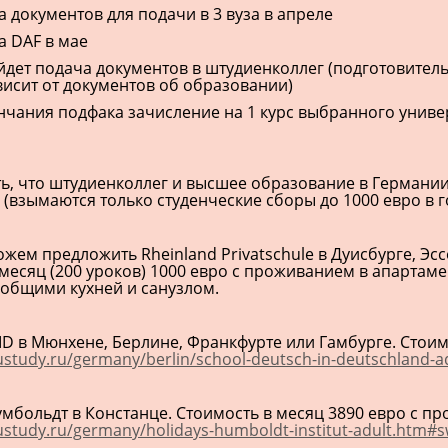
а документов для подачи в 3 вуза в апреле
та DAF в мае
йдет подача документов в штудиенколлег (подготовитель
ависит от документов об образовании)
нчания подфака зачисление на 1 курс выбранного универ
ь, что штудиенколлег и высшее образование в Германии п
(взымаются только студенческие сборы до 1000 евро в го
жем предложить Rheinland Privatschule в Дуисбурге, Эс
месяц (200 уроков) 1000 евро с проживанием в апартаме
 общими кухней и санузлом.
ID в Мюнхене, Берлине, Франкфурте или Гамбурге. Стоим
ustudy.ru/germany/berlin/school-deutsch-in-deutschland-
умбольдт в Констанце. Стоимость в месяц 3890 евро с п
ustudy.ru/germany/holidays-humboldt-institut-adult.htm#s