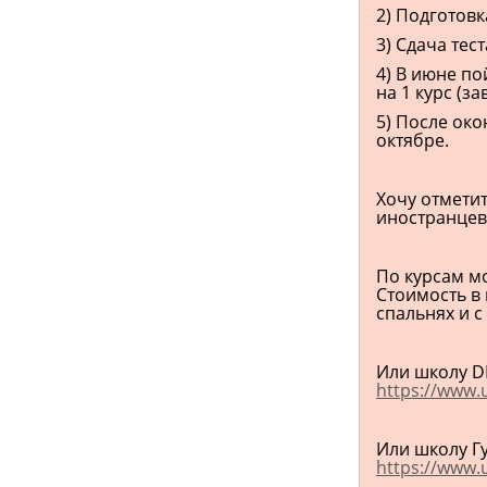
2) Подготовк
3) Сдача тес
4) В июне по
на 1 курс (з
5) После око
октябре.
Хочу отметит
иностранцев 
По курсам мо
Стоимость в 
спальнях и с
Или школу D
https://www.
Или школу Г
https://www.