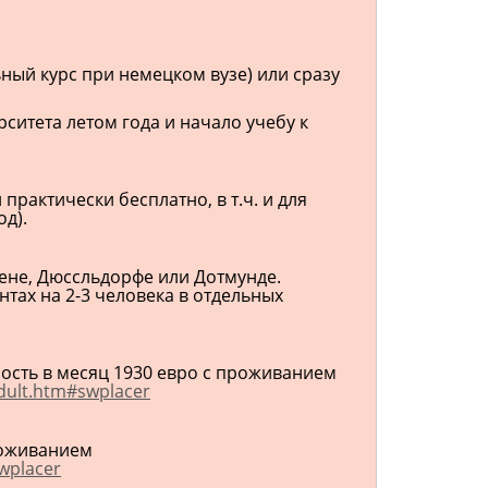
ный курс при немецком вузе) или сразу
ситета летом года и начало учебу к
рактически бесплатно, в т.ч. и для
д).
сене, Дюссльдорфе или Дотмунде.
нтах на 2-3 человека в отдельных
ость в месяц 1930 евро с проживанием
adult.htm#swplacer
роживанием
wplacer