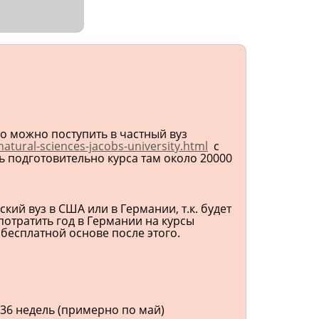
но можно поступить в частный вуз
tural-sciences-jacobs-university.html
с
 подготовительно курса там около 20000
ий вуз в США или в Германии, т.к. будет
отратить год в Германии на курсы
бесплатной основе после этого.
 36 недель (примерно по май)