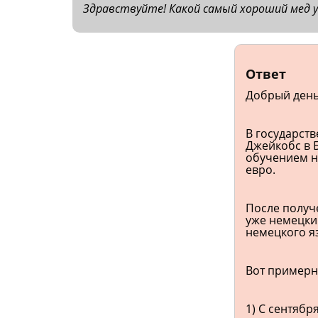
Здравствуйте! Какой самый хороший мед у
Ответ
Добрый день
В государств
Джейкобс в
обучением н
евро.
После получе
уже немецки
немецкого яз
Вот примерно
1) С сентябр