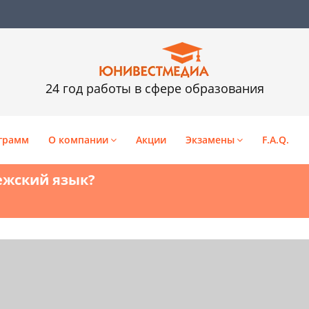
24 год работы в сфере образования
грамм
О компании
Акции
Экзамены
F.A.Q.
ежский язык?