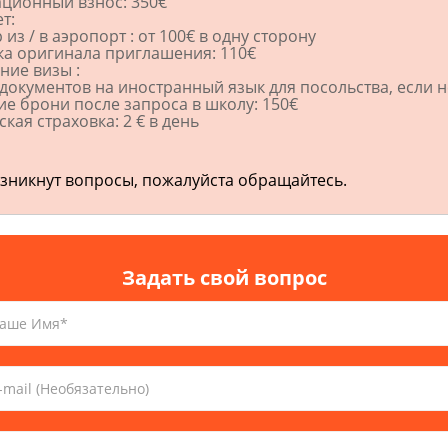
ционный взнос: 350€
лет:
 из / в аэропорт : от 100€ в одну сторону
а оригинала приглашения: 110€
ние визы :
документов на иностранный язык для посольства, если 
е брони после запроса в школу: 150€
кая страховка: 2 € в день
озникнут вопросы, пожалуйста обращайтесь.
Задать свой вопрос