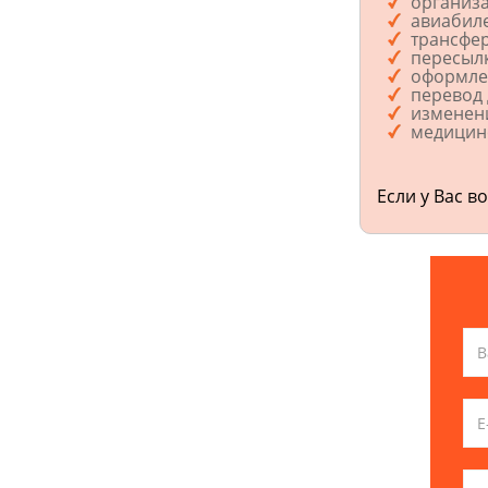
организа
авиаби
трансфер
пересылк
оформле
перевод 
изменени
медицинс
Если у Вас в