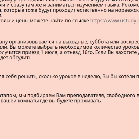
ля и сразу там же и заниматься изучением языка. Реком
, которые тоже будут проходит естественно на норвежск
.
олы и цены можете найти по ссылке
https://www.ustudy.r
ану организовывается на выходные, суббота или воскресе
ели. Вы можете выбрать необходимое количество уроко
получится приезд 1 июля, а отъезд 16го. Если Вы захотите
дет обсудить.
я себя решить, сколько уроков в неделю, Вы бы хотели 
тапом, мы подбираем Вам преподавателя, свободного в э
 вашей комнаты где вы будете проживать