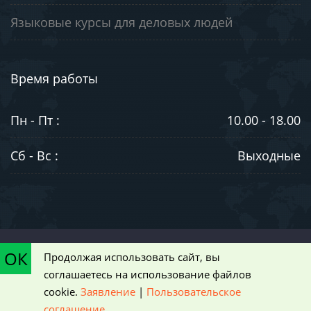
Языковые курсы для деловых людей
Время работы
Пн - Пт :
10.00 - 18.00
Сб - Вс :
Выходные
©2003-2026. ООО "ЮниВестМедиа". Информация на сайте носит
ОК
Продолжая использовать сайт, вы
ознакомительный характер и не является публичной офертой,
соглашаетесь на использование файлов
определяемой положениями статьи 437 Гражданского кодекса РФ
cookie.
Заявление
|
Пользовательское
|
Пользовательское соглашение
соглашение