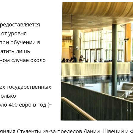
предоставляется
 от уровня
 при обучении в
латить лишь
нном случае около
ех государственных
только
о 400 евро в год (~
яндия Студенты из-за пределов Дании, Швеции и 