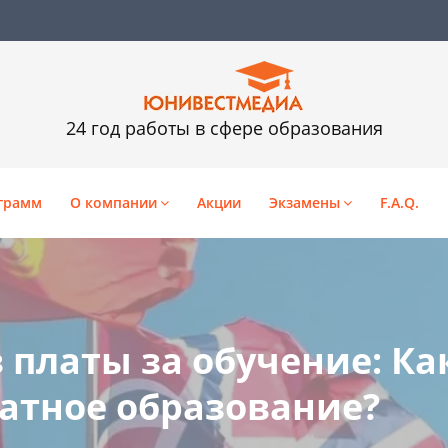
24 год работы в сфере образования
грамм
О компании
Акции
Экзамены
F.A.Q.
 платы за обучение: Ка
атное образование?