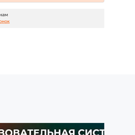
онам
вонок