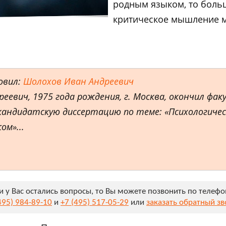
родным языком, то больш
критическое мышление 
овил:
Шолохов Иван Андреевич
еевич, 1975 года рождения, г. Москва, окончил ф
андидатскую диссертацию по теме: «Психологичес
ом»...
и у Вас остались вопросы, то Вы можете позвонить по телеф
495) 984-89-10
и
+7 (495) 517-05-29
или
заказать обратный з