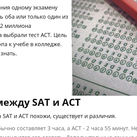
ения одному экзамену
ь оба или только один из
2,2 миллиона
а выбрали тест ACT. Цель
нта к учебе в колледже.
 знать.
ежду SAT и ACT
 SAT и ACT похожи, существует и различия.
чно составляет 3 часа, а ACT - 2 часа 55 минут. 