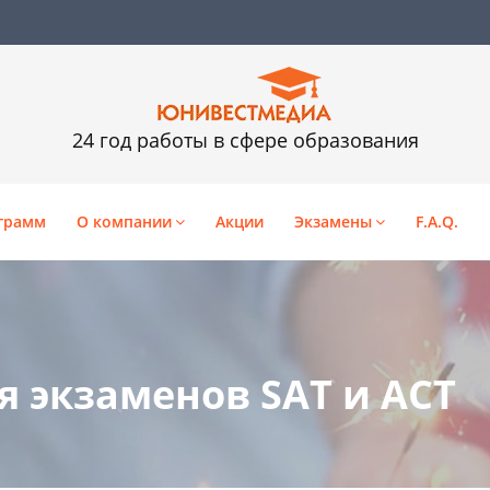
24 год работы в сфере образования
грамм
О компании
Акции
Экзамены
F.A.Q.
 экзаменов SAT и ACT