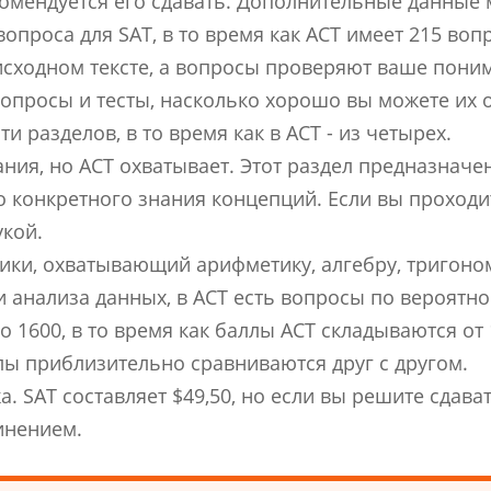
комендуется его сдавать. Дополнительные данные 
вопроса для SAT, в то время как ACT имеет 215 воп
исходном тексте, а вопросы проверяют ваше поним
вопросы и тесты, насколько хорошо вы можете их 
ти разделов, в то время как в ACT - из четырех.
ания, но ACT охватывает. Этот раздел предназнач
конкретного знания концепций. Если вы проходите
укой.
тики, охватывающий арифметику, алгебру, тригоно
 анализа данных, в ACT есть вопросы по вероятнос
о 1600, в то время как баллы ACT складываются от
лы приблизительно сравниваются друг с другом.
. SAT составляет $49,50, но если вы решите сдава
чинением.