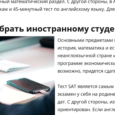
тный математический раздел. С другой стороны, в 
кам и 45-минутный тест по английскому языку. Дл
ыбрать иностранному студ
Основными предметами я
история, математика и ес
неанглоязычной стране и
программе экономически
возможно, придется сдат
Тест SAT является самым
экзамен у себя на родин
дат. С другой стороны, и
ориентирован. Если англ