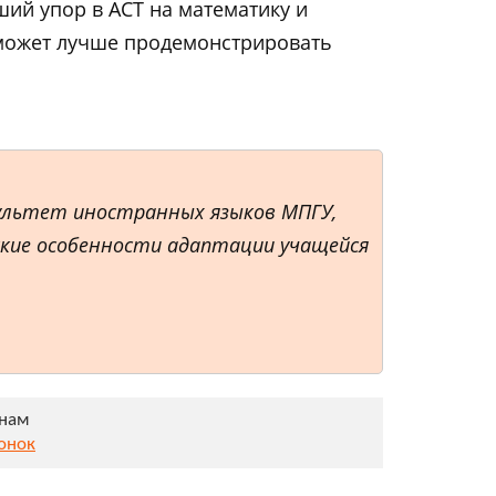
ий упор в ACT на математику и
может лучше продемонстрировать
акультет иностранных языков МПГУ,
кие особенности адаптации учащейся
онам
вонок