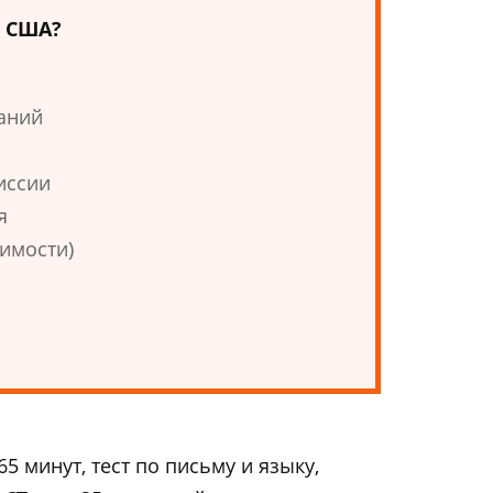
в США?
аний
иссии
я
имости)
5 минут, тест по письму и языку,