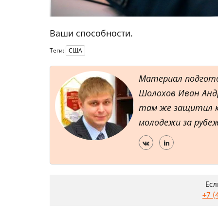
Ваши способности.
Теги:
США
Материал подгот
Шолохов Иван Андр
там же защитил к
молодежи за рубеж
Есл
+7 (