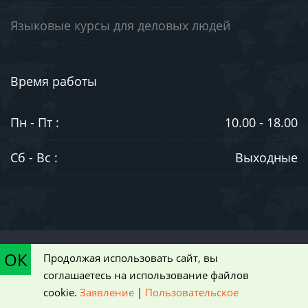
Языковые курсы для деловых людей
Время работы
Пн - Пт :
10.00 - 18.00
Сб - Вс :
Выходные
©2003-2026. ООО "ЮниВестМедиа". Информация на сайте носит
ОК
Продолжая использовать сайт, вы
ознакомительный характер и не является публичной офертой,
соглашаетесь на использование файлов
определяемой положениями статьи 437 Гражданского кодекса РФ
cookie.
Заявление
|
Пользовательское
|
Пользовательское соглашение