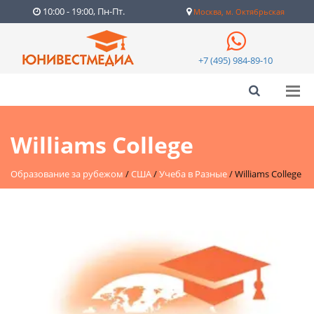
10:00 - 19:00, Пн-Пт.
Москва, м. Октябрьская
+7 (495) 984-89-10
Williams College
Образование за рубежом
/
США
/
Учеба в Разные
/
Williams College