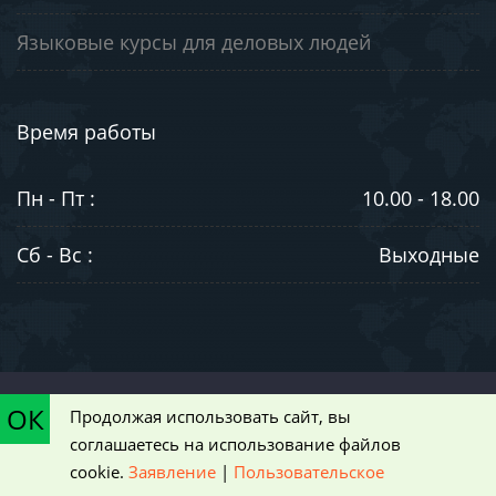
Языковые курсы для деловых людей
Время работы
Пн - Пт :
10.00 - 18.00
Сб - Вс :
Выходные
©2003-2026. ООО "ЮниВестМедиа". Информация на сайте носит
ОК
Продолжая использовать сайт, вы
ознакомительный характер и не является публичной офертой,
соглашаетесь на использование файлов
определяемой положениями статьи 437 Гражданского кодекса РФ
cookie.
Заявление
|
Пользовательское
|
Пользовательское соглашение