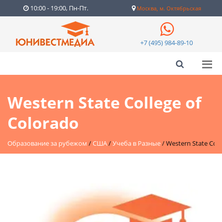
10:00 - 19:00, Пн-Пт.
Москва, м. Октябрьская
+7 (495) 984-89-10
Western State College of
Colorado
Образование за рубежом
/
США
/
Учеба в Разные
/
Western State Coll