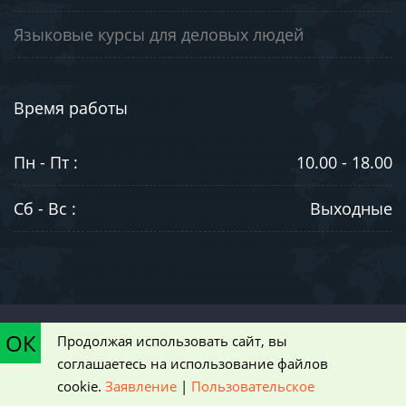
Языковые курсы для деловых людей
Время работы
Пн - Пт :
10.00 - 18.00
Сб - Вс :
Выходные
©2003-2026. ООО "ЮниВестМедиа". Информация на сайте носит
ОК
Продолжая использовать сайт, вы
ознакомительный характер и не является публичной офертой,
соглашаетесь на использование файлов
определяемой положениями статьи 437 Гражданского кодекса РФ
cookie.
Заявление
|
Пользовательское
|
Пользовательское соглашение