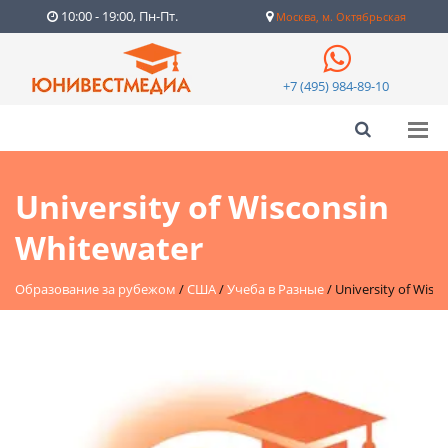
10:00 - 19:00, Пн-Пт.
Москва, м. Октябрьская
+7 (495) 984-89-10
University of Wisconsin
Whitewater
Образование за рубежом
/
США
/
Учеба в Разные
/
University of Wisc